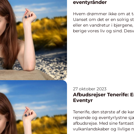
eventyrånder
Hvem drømmer ikke om at ta
Uanset om det er en solrig st
eller en vandretur i bjergene
berige vores liv og sind. Des
være en hindr...
27 oktober 2023
Afbudsrejser Tenerife: E
Eventyr
Tenerife, den største af de kan
rejsende og eventyrlystne sj
afbudsrejse. Med sine fantas
vulkanlandskaber og livlige na