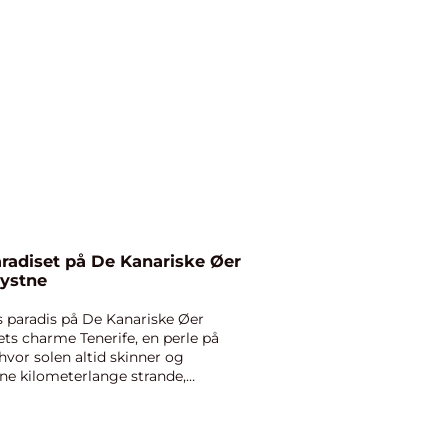
aradiset på De Kanariske Øer
lystne
s paradis på De Kanariske Øer
dets charme Tenerife, en perle på
 hvor solen altid skinner og
ine kilometerlange strande,