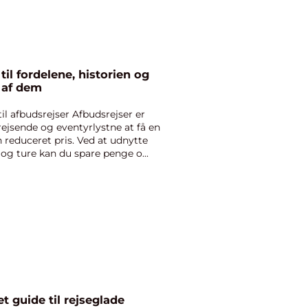
til fordelene, historien og
 af dem
 til afbudsrejser Afbudsrejser er
ejsende og eventyrlystne at få en
en reduceret pris. Ved at udnytte
r og ture kan du spare penge o...
t guide til rejseglade