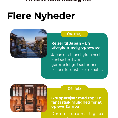
Flere Nyheder
04. maj
Rejser til Japan – En
uforglemmelig oplevelse
Japan er et land fyldt med
kontraster, hvor
gammeldags traditioner
møder futuristiske teknolo...
06. feb
Grupperejser med tog: En
fantastisk mulighed for at
opleve Europa
Drømmer du om at tage på