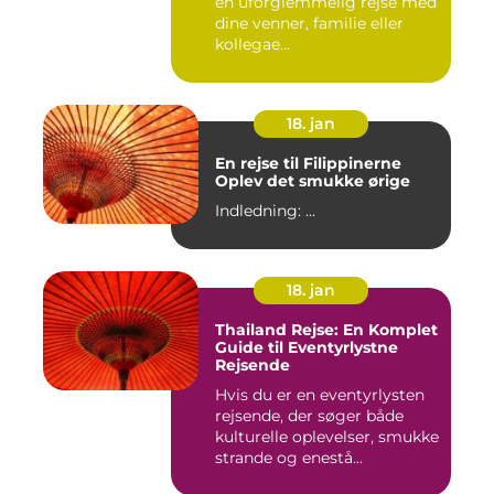
en uforglemmelig rejse med
dine venner, familie eller
kollegae...
18. jan
En rejse til Filippinerne
Oplev det smukke ørige
Indledning: ...
18. jan
Thailand Rejse: En Komplet
Guide til Eventyrlystne
Rejsende
Hvis du er en eventyrlysten
rejsende, der søger både
kulturelle oplevelser, smukke
strande og enestå...