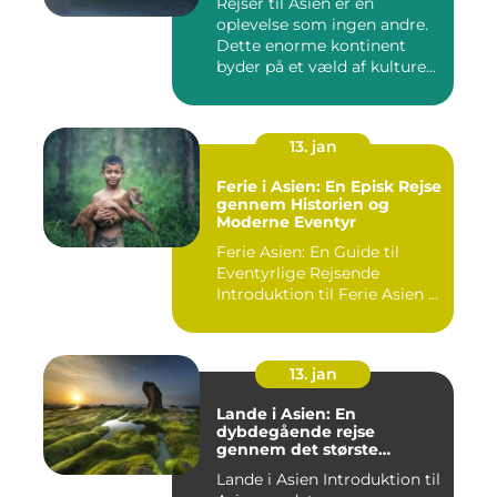
Rejser til Asien er en
oplevelse som ingen andre.
Dette enorme kontinent
byder på et væld af kulture...
13. jan
Ferie i Asien: En Episk Rejse
gennem Historien og
Moderne Eventyr
Ferie Asien: En Guide til
Eventyrlige Rejsende
Introduktion til Ferie Asien ...
13. jan
Lande i Asien: En
dybdegående rejse
gennem det største
kontinent
Lande i Asien Introduktion til