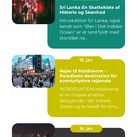
Sri Lanka En Skattekiste af
Historie og Skønhed
Introduktion Sri Lanka, også
kendt som "Øen i Det Indiske
Ocean," er et land fyldt med
storslået na...
16. jan
Rejse til Maldiverne -
Paradisets destination for
eventyrlystne rejsende
INTRODUKTION Maldiverne
er en tropisk ønation
beliggende i det Indiske
Ocean og er kendt for sine
b...
16. jan