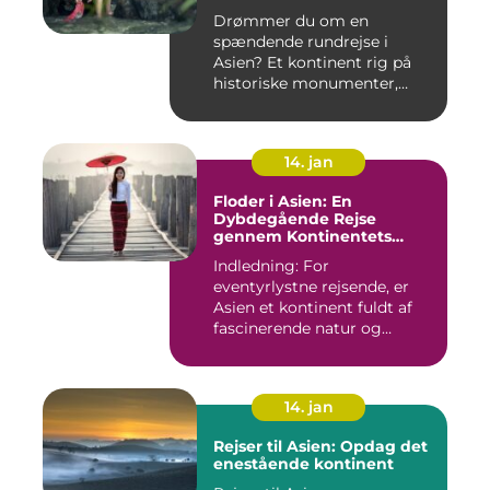
Drømmer du om en
spændende rundrejse i
Asien? Et kontinent rig på
historiske monumenter,
betagende l...
14. jan
Floder i Asien: En
Dybdegående Rejse
gennem Kontinentets
Vandveje
Indledning: For
eventyrlystne rejsende, er
Asien et kontinent fuldt af
fascinerende natur og
kulture...
14. jan
Rejser til Asien: Opdag det
enestående kontinent