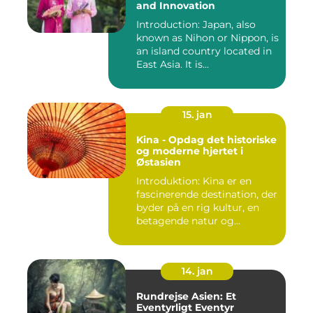
and Innovation
Introduction: Japan, also
known as Nihon or Nippon, is
an island country located in
East Asia. It is...
15. jan
Kina - Opdag det historiske
og moderne hjertet i
Østasien
Introduktion: Kina er en
fascinerende destination, der
byder på en rig kultur, en
betagende natur og...
14. jan
Rundrejse Asien: Et
Eventyrligt Eventyr