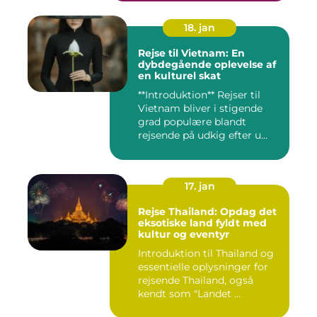
18. jan
Rejse til Vietnam: En
dybdegående oplevelse af
en kulturel skat
**Introduktion** Rejser til
Vietnam bliver i stigende
grad populære blandt
rejsende på udkig efter u...
17. jan
Rejse Thailand: Opdag det
eksotiske land fyldt med
kultur og eventyr
Introduktion til Thailand og
essentielle oplysninger for
rejsende Thailand, også
kendt som "Landet ...