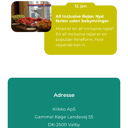
12. jan
All Inclusive Rejse: Nyd
ferien uden bekymringer
Hvad er en all inclusive rejse?
En all inclusive rejse er en
populær ferieform, hvor
rejsende kan n...
Adresse