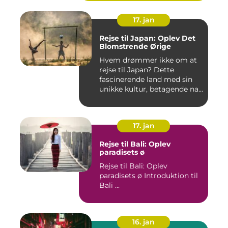
17. jan
Rejse til Japan: Oplev Det
Blomstrende Ørige
Hvem drømmer ikke om at
rejse til Japan? Dette
fascinerende land med sin
unikke kultur, betagende na...
17. jan
Rejse til Bali: Oplev
paradisets ø
Rejse til Bali: Oplev
paradisets ø Introduktion til
Bali ...
16. jan