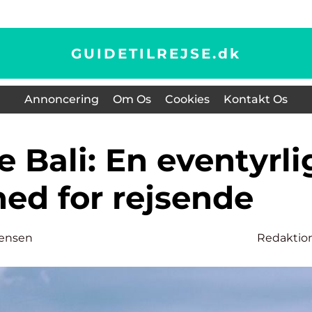
GUIDETILREJSE.
dk
Annoncering
Om Os
Cookies
Kontakt Os
ed for rejsende
tensen
Redaktio