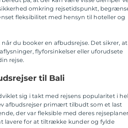
forberedt på, at der kan være visse ulemper v
 usikkerhed omkring rejsetidspunkt, begræns
et fleksibilitet med hensyn til hoteller og
 når du booker en afbudsrejse. Det sikrer, at
aflysninger, flyforsinkelser eller uforudsete
n rejse.
dsrejser til Bali
dviklet sig i takt med rejsens popularitet i he
v afbudsrejser primært tilbudt som et last
ende, der var fleksible med deres rejseplaner
at lavere for at tiltrække kunder og fylde