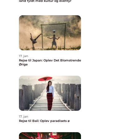
land fyldt med kultur og eventyr
17. jan
Rejse til Japan: Oplev Det Blomstrende
Ørige
17. jan
Rejse til Bali: Oplev paradisets ø