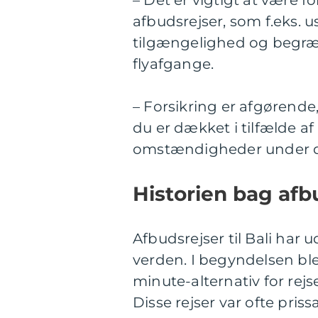
– Det er vigtigt at være 
afbudsrejser, som f.eks.
tilgængelighed og begræns
flyafgange.
– Forsikring er afgørende,
du er dækket i tilfælde af 
omstændigheder under di
Historien bag afbu
Afbudsrejser til Bali har u
verden. I begyndelsen ble
minute-alternativ for rejs
Disse rejser var ofte priss