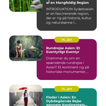
af en Mangfoldig Region
INTRODUKTION Sydøstasien
er en fascinerende region,
der er rig på historie, kultur
og naturskønne l...
14. jan
Rundrejse Asien: Et
Eventyrligt Eventyr
Drømmer du om en
spændende rundrejse i
Asien? Et kontinent rig på
historiske monumenter,
betagende l...
14. jan
Floder i Asien: En
Dybdegående Rejse
gennem Kontinentets