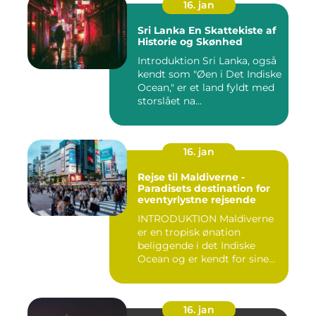
16. jan
Sri Lanka En Skattekiste af
Historie og Skønhed
Introduktion Sri Lanka, også
kendt som "Øen i Det Indiske
Ocean," er et land fyldt med
storslået na...
16. jan
Rejse til Maldiverne -
Paradisets destination for
eventyrlystne rejsende
INTRODUKTION Maldiverne
er en tropisk ønation
beliggende i det Indiske
Ocean og er kendt for sine
b...
16. jan