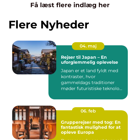
Få læst flere indlæg her
Flere Nyheder
04. maj
Rejser til Japan – En
uforglemmelig oplevelse
Japan er et land fyldt med
kontraster, hvor
gammeldags traditioner
møder futuristiske teknolo...
06. feb
Grupperejser med tog: En
fantastisk mulighed for at
opleve Europa