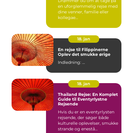
Drømmer du om at tage på
en uforglemmelig rejse med
dine venner, familie eller
kollegae...
18. jan
En rejse til Filippinerne
Oplev det smukke ørige
Indledning: ...
18. jan
Thailand Rejse: En Komplet
Guide til Eventyrlystne
Rejsende
Hvis du er en eventyrlysten
rejsende, der søger både
kulturelle oplevelser, smukke
strande og enestå...