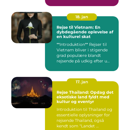
18. jan
Rejse til Vietnam: En
dybdegående oplevelse af
en kulturel skat
**Introduktion** Rejser til
Vietnam bliver i stigende
grad populære blandt
rejsende på udkig efter u...
17. jan
Rejse Thailand: Opdag det
eksotiske land fyldt med
kultur og eventyr
Introduktion til Thailand og
essentielle oplysninger for
rejsende Thailand, også
kendt som "Landet ...