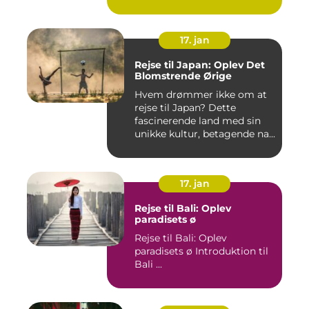
17. jan
Rejse til Japan: Oplev Det
Blomstrende Ørige
Hvem drømmer ikke om at
rejse til Japan? Dette
fascinerende land med sin
unikke kultur, betagende na...
17. jan
Rejse til Bali: Oplev
paradisets ø
Rejse til Bali: Oplev
paradisets ø Introduktion til
Bali ...