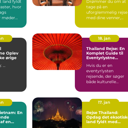
t land fyldt
Drømmer du om at
aster, hvor
tage på en
ags
uforglemmelig rejse
er møder
med dine venner,
e teknolo...
familie eller kollegae.
an
18. jan
l
Thailand Rejse: En
Oplev
Komplet Guide til
ke ørige
Eventyrlystne
Rejsende
Indledning: ...
Hvis du er en
eventyrlysten
rejsende, der søger
både kulturelle
oplevelser, smukke
strande og enestå...
an
17. jan
Vietnam: En
Rejse Thailand:
ende
Opdag det eksotisk
 af en
land fyldt med
skat
kultur og eventyr