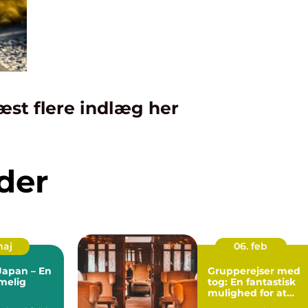
æst flere indlæg her
der
maj
06. feb
 Japan – En
Grupperejser med
melig
tog: En fantastisk
mulighed for at
opleve Europa