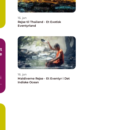
16. jan
Rejse til Thailand - Et Exotisk
Eventyrland
t
e
16. jan
i
Maldiverne Rejse - Et Eventyr i Det
r
Indiske Ocean
å