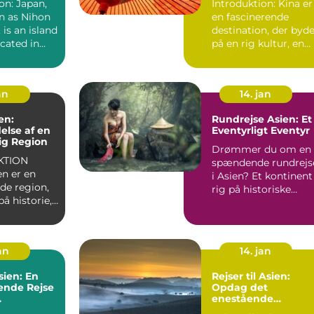
on: Japan,
Introduktion: Kina er
n as Nihon
en fascinerende
 is an island
destination, der byd
cated in
på en rig kultur, en
 is...
betagende natur og..
an
14. jan
en:
Rundrejse Asien: Et
lse af en
Eventyrligt Eventyr
ig Region
Drømmer du om en
KTION
spændende rundrejs
en er en
i Asien? Et kontinent
de region,
rig på historiske
på historie,
monumenter,
betagende l...
e l...
jan
14. jan
sien: En
Rejser til Asien:
nde Rejse
Opdag det
enestående
ets
kontinent