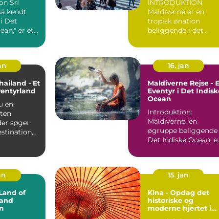
 Sri
INTRODUKTION
rejsende
så kendt
Maldiverne er en
i Det
tropisk ønation
ean," er et
beliggende i det
t med
Indiske Ocean og er
a...
kendt for sine b...
an
16. jan
Thailand - Et
Maldiverne Rejse - E
ventyrland
Eventyr i Det Indisk
Ocean
du en
Introduktion:
sten
Maldiverne, en
der søger
øgruppe beliggende 
estination,
Det Indiske Ocean, e
erer sol,
kendt som paradis p
jorden....
an
15. jan
Land of
Kina - Opdag det
 and
historiske og
n
moderne hjertet i
Østasien