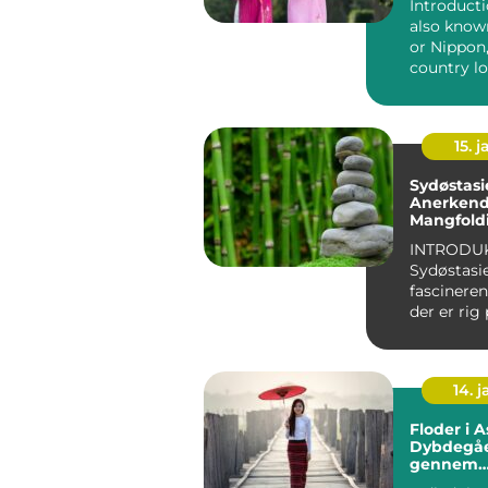
Introducti
also know
or Nippon,
country lo
East Asia. It
15. j
Sydøstasi
Anerkende
Mangfold
INTRODU
Sydøstasi
fascineren
der er rig 
kultur og
naturskønn
14. 
Floder i A
Dybdegåe
gennem
Kontinent