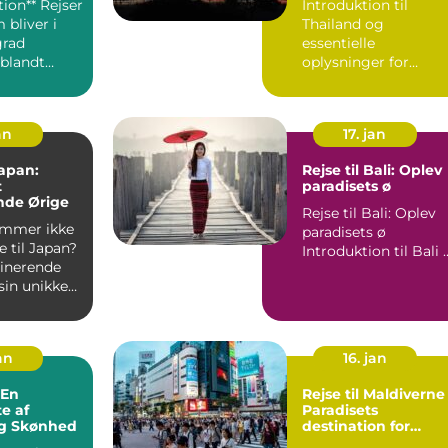
tion** Rejser
Introduktion til
 bliver i
Thailand og
grad
essentielle
blandt
oplysninger for
på udkig
rejsende Thailand,
også kendt som
"Landet ...
an
17. jan
Japan:
Rejse til Bali: Oplev
t
paradisets ø
nde Ørige
Rejse til Bali: Oplev
mmer ikke
paradisets ø
e til Japan?
Introduktion 
cinerende
sin unikke
tagende na...
an
16. jan
Rejse til Maldiverne 
te af
Paradisets
og Skønhed
destination for
eventyrlystne