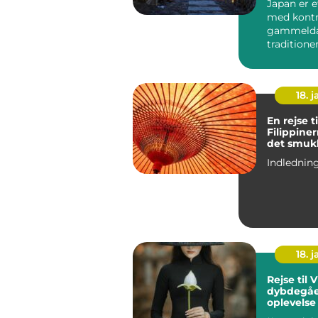
Japan er e
med kontr
gammeld
tradition
futuristisk
18. j
En rejse ti
Filippinerne 
det smuk
18. j
Rejse til 
dybdegå
oplevelse
kulturel 