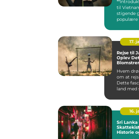
**Introduk
til Vietnam
stigende 
populære 
rejsende 
efter u...
17. j
Rejse til 
Oplev De
Blomstre
Hvem drø
om at rejs
Dette fas
land med 
kultur, be
16. j
Sri Lanka En
Skattekis
Historie 