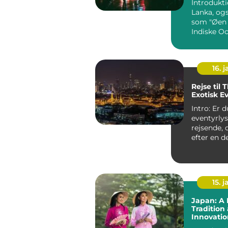
Introduktion
Lanka, og
som "Øen 
Indiske Oc
land fyld
storslået n
16. j
Rejse til 
Exotisk E
Intro: Er 
eventyrly
rejsende, 
efter en d
der kombin
strand, ...
15. j
Japan: A 
Tradition
Innovatio