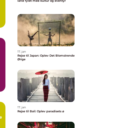
land fyldt med kultur og eventyr
..
17. jan
Rejse til Japan: Oplev Det Blomstrende
Ørige
17. jan
Rejse til Bali: Oplev paradisets ø
e