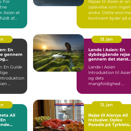
: For
Rejser til Asien er en
stne
oplevelse som ingen
er Asien et
andre. Dette enorme
fuldt af
kontinent byder på e
nde natur og
væld af kulture...
an
13. jan
ien: En
Lande i Asien: En
jse gennem
dybdegående rejse
 og
gennem det største
Eventyr
kontinent
n: En Guide
Lande i Asien
lige
Introduktion til Asie
og dets
til Ferie Asien ...
mangfoldighed ...
an
12. jan
reta All
Rejse til Alanya All
 En
Inclusive: Oplev
ende
Paradis på Tyrkiets
Sydkyst