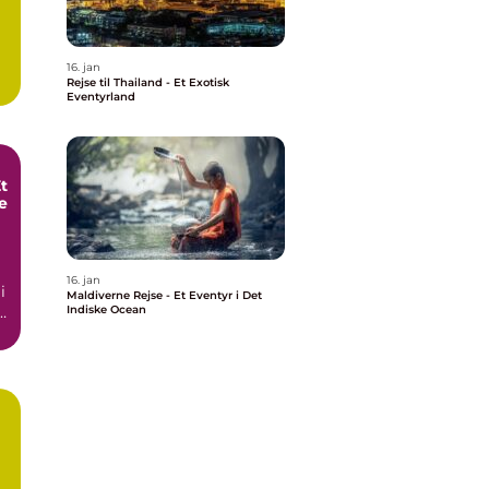
16. jan
Rejse til Thailand - Et Exotisk
Eventyrland
t
e
16. jan
i
Maldiverne Rejse - Et Eventyr i Det
r
Indiske Ocean
å