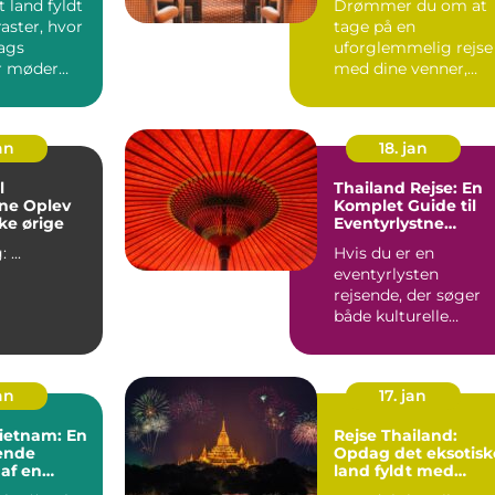
t land fyldt
Drømmer du om at
aster, hvor
tage på en
ags
uforglemmelig rejse
er møder
med dine venner,
e teknolo...
familie eller kollegae.
an
18. jan
l
Thailand Rejse: En
Oplev
Komplet Guide til
ke ørige
Eventyrlystne
Rejsende
Indledning: ...
Hvis du er en
eventyrlysten
rejsende, der søger
både kulturelle
oplevelser, smukke
strande og enestå...
an
17. jan
Vietnam: En
Rejse Thailand:
ende
Opdag det eksotisk
 af en
land fyldt med
skat
kultur og eventyr