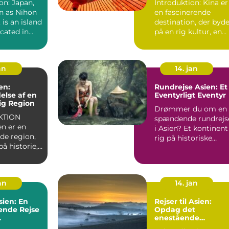
on: Japan,
Introduktion: Kina er
n as Nihon
en fascinerende
 is an island
destination, der byd
cated in
på en rig kultur, en
 is...
betagende natur og..
an
14. jan
en:
Rundrejse Asien: Et
lse af en
Eventyrligt Eventyr
ig Region
Drømmer du om en
KTION
spændende rundrejs
en er en
i Asien? Et kontinent
de region,
rig på historiske
på historie,
monumenter,
betagende l...
e l...
jan
14. jan
sien: En
Rejser til Asien:
nde Rejse
Opdag det
enestående
ets
kontinent