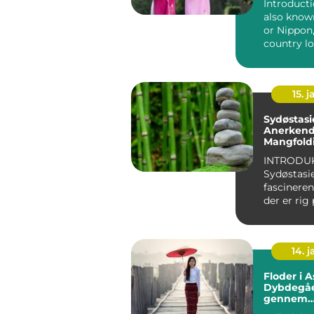
Introducti
also know
or Nippon,
country lo
East Asia. It
15. j
Sydøstasi
Anerkende
Mangfold
INTRODU
Sydøstasi
fascineren
der er rig 
kultur og
naturskønn
14. 
Floder i A
Dybdegåe
gennem
Kontinent