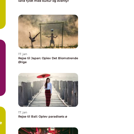
land fyldt med kultur og eventyr
..
17. jan
Rejse til Japan: Oplev Det Blomstrende
Ørige
17. jan
Rejse til Bali: Oplev paradisets ø
e