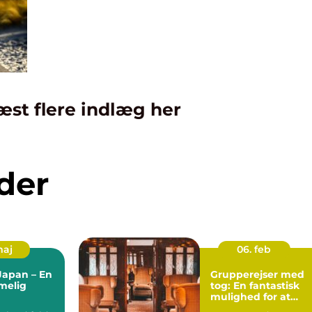
æst flere indlæg her
der
maj
06. feb
 Japan – En
Grupperejser med
melig
tog: En fantastisk
mulighed for at
opleve Europa