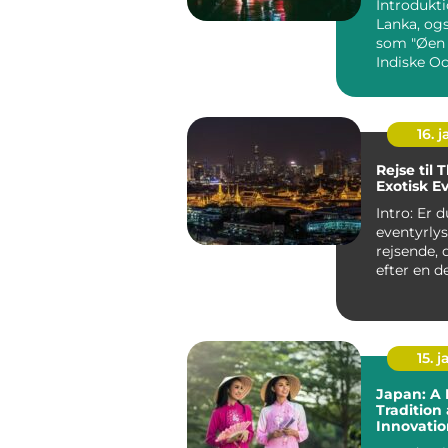
Introduktion
Lanka, og
som "Øen 
Indiske Oc
land fyld
storslået n
16. j
Rejse til 
Exotisk E
Intro: Er 
eventyrly
rejsende, 
efter en d
der kombin
strand, ...
15. j
Japan: A 
Tradition
Innovatio