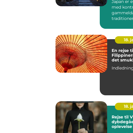
Japan er e
med kontr
gammeld
tradition
futuristisk
18. j
En rejse ti
Filippinerne 
det smuk
18. j
Rejse til 
dybdegå
oplevelse
kulturel 