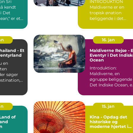
 Sri
INTRODUKTION
rejsende
så kendt
Maldiverne er en
i Det
tropisk ønation
ean," er et
beliggende i det
t med
Indiske Ocean og er
a...
kendt for sine b...
an
16. jan
Thailand - Et
Maldiverne Rejse - E
ventyrland
Eventyr i Det Indisk
Ocean
du en
Introduktion:
sten
Maldiverne, en
der søger
øgruppe beliggende 
estination,
Det Indiske Ocean, e
erer sol,
kendt som paradis p
jorden....
an
15. jan
Land of
Kina - Opdag det
 and
historiske og
n
moderne hjertet i
Østasien