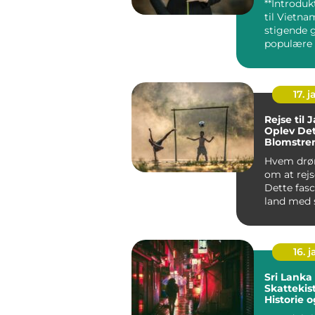
**Introduk
til Vietnam
stigende 
populære 
rejsende 
efter u...
17. j
Rejse til 
Oplev De
Blomstre
Hvem drø
om at rejs
Dette fas
land med 
kultur, be
16. j
Sri Lanka En
Skattekis
Historie 