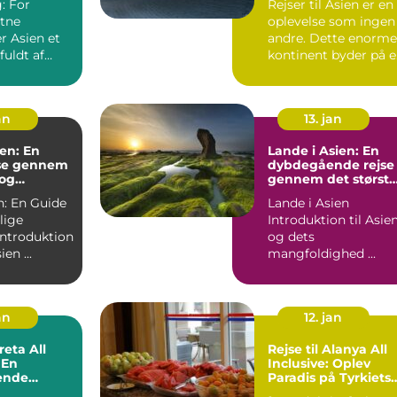
: For
Rejser til Asien er en
stne
oplevelse som ingen
er Asien et
andre. Dette enorme
fuldt af
kontinent byder på e
nde natur og
væld af kulture...
an
13. jan
ien: En
Lande i Asien: En
jse gennem
dybdegående rejse
 og
gennem det største
Eventyr
kontinent
n: En Guide
Lande i Asien
lige
Introduktion til Asie
og dets
til Ferie Asien ...
mangfoldighed ...
an
12. jan
reta All
Rejse til Alanya All
 En
Inclusive: Oplev
ende
Paradis på Tyrkiets
Sydkyst