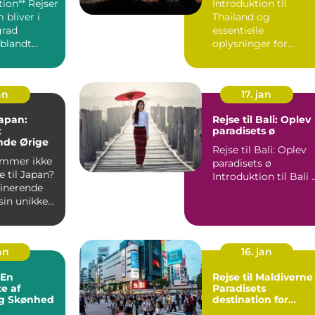
tion** Rejser
Introduktion til
 bliver i
Thailand og
grad
essentielle
blandt
oplysninger for
på udkig
rejsende Thailand,
også kendt som
"Landet ...
an
17. jan
Japan:
Rejse til Bali: Oplev
t
paradisets ø
nde Ørige
Rejse til Bali: Oplev
mmer ikke
paradisets ø
e til Japan?
Introduktion 
cinerende
sin unikke
tagende na...
an
16. jan
Rejse til Maldiverne 
te af
Paradisets
og Skønhed
destination for
eventyrlystne