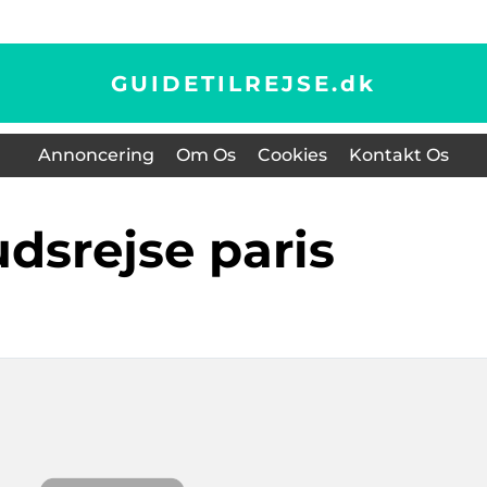
GUIDETILREJSE.
dk
Annoncering
Om Os
Cookies
Kontakt Os
udsrejse paris