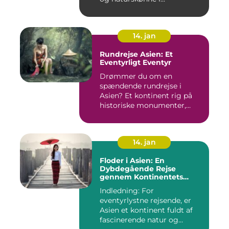
14. jan
Rundrejse Asien: Et
Eventyrligt Eventyr
Drømmer du om en
spændende rundrejse i
Asien? Et kontinent rig på
historiske monumenter,
betagende l...
14. jan
Floder i Asien: En
Dybdegående Rejse
gennem Kontinentets
Vandveje
Indledning: For
eventyrlystne rejsende, er
Asien et kontinent fuldt af
fascinerende natur og