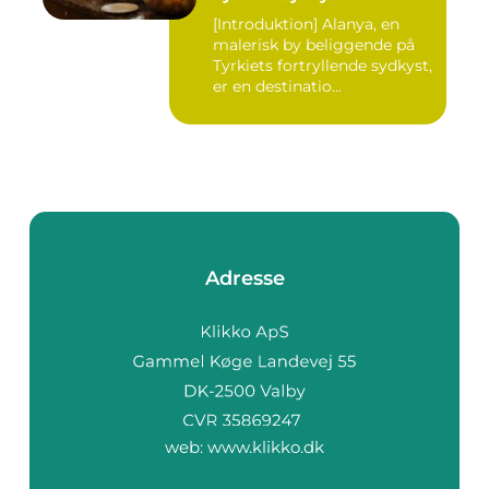
[Introduktion] Alanya, en
malerisk by beliggende på
Tyrkiets fortryllende sydkyst,
er en destinatio...
Adresse
web:
www.klikko.dk