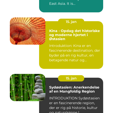
East Asia. It is...
15. jan
Kina - Opdag det historiske
og moderne hjertet i
Østasien
Introduktion: Kina er en
fascinerende destination, der
byder på en rig kultur, en
betagende natur og...
15. jan
Sydøstasien: Anerkendelse
af en Mangfoldig Region
INTRODUKTION Sydøstasien
er en fascinerende region,
der er rig på historie, kultur
og naturskønne l...