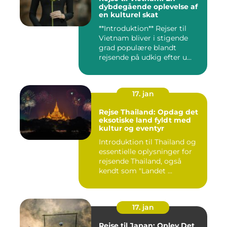
dybdegående oplevelse af
en kulturel skat
**Introduktion** Rejser til
Vietnam bliver i stigende
grad populære blandt
rejsende på udkig efter u...
17. jan
Rejse Thailand: Opdag det
eksotiske land fyldt med
kultur og eventyr
Introduktion til Thailand og
essentielle oplysninger for
rejsende Thailand, også
kendt som "Landet ...
17. jan
Rejse til Japan: Oplev Det