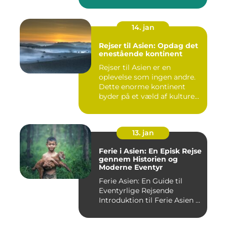
kulture...
14. jan
Rejser til Asien: Opdag det
enestående kontinent
Rejser til Asien er en
oplevelse som ingen andre.
Dette enorme kontinent
byder på et væld af kulture...
13. jan
Ferie i Asien: En Episk Rejse
gennem Historien og
Moderne Eventyr
Ferie Asien: En Guide til
Eventyrlige Rejsende
Introduktion til Ferie Asien ...