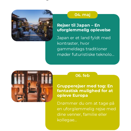
04. maj
Rejser til Japan – En
uforglemmelig oplevelse
Japan er et land fyldt med
kontraster, hvor
gammeldags traditioner
møder futuristiske teknolo...
06. feb
Grupperejser med tog: En
fantastisk mulighed for at
opleve Europa
Drømmer du om at tage på
en uforglemmelig rejse med
dine venner, familie eller
kollegae...