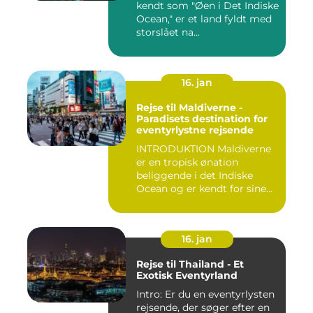
kendt som "Øen i Det Indiske
Ocean," er et land fyldt med
storslået na...
16. jan
Rejse til Maldiverne -
Paradisets destination for
eventyrlystne rejsende
INTRODUKTION Maldiverne
er en tropisk ønation
beliggende i det Indiske
Ocean og er kendt for sine
b...
16. jan
Rejse til Thailand - Et
Exotisk Eventyrland
Intro: Er du en eventyrlysten
rejsende, der søger efter en