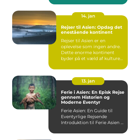
14. jan
Rejser til Asien: Opdag det
enestående kontinent
Rejser til Asien er en
oplevelse som ingen andre.
Dette enorme kontinent
byder på et væld af kulture...
13. jan
Ferie i Asien: En Episk Rejse
gennem Historien og
Moderne Eventyr
Ferie Asien: En Guide til
Eventyrlige Rejsende
Introduktion til Ferie Asien ...