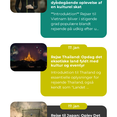
dybdegående oplevelse af
en kulturel skat
**Introduktion** Rejser til
Vietnam bliver i stigende
grad populære blandt
rejsende på udkig efter u...
17. jan
Rejse Thailand: Opdag det
eksotiske land fyldt med
kultur og eventyr
Introduktion til Thailand og
essentielle oplysninger for
rejsende Thailand, også
kendt som "Landet ...
17. jan
Rejse til Japan: Oplev Det