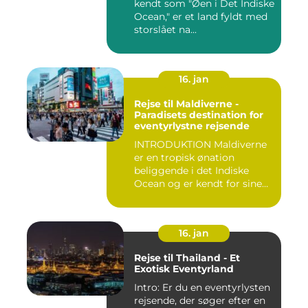
kendt som "Øen i Det Indiske
Ocean," er et land fyldt med
storslået na...
16. jan
Rejse til Maldiverne -
Paradisets destination for
eventyrlystne rejsende
INTRODUKTION Maldiverne
er en tropisk ønation
beliggende i det Indiske
Ocean og er kendt for sine
b...
16. jan
Rejse til Thailand - Et
Exotisk Eventyrland
Intro: Er du en eventyrlysten
rejsende, der søger efter en