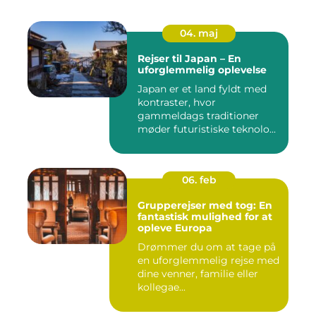
04. maj
Rejser til Japan – En
uforglemmelig oplevelse
Japan er et land fyldt med
kontraster, hvor
gammeldags traditioner
møder futuristiske teknolo...
06. feb
Grupperejser med tog: En
fantastisk mulighed for at
opleve Europa
Drømmer du om at tage på
en uforglemmelig rejse med
dine venner, familie eller
kollegae...