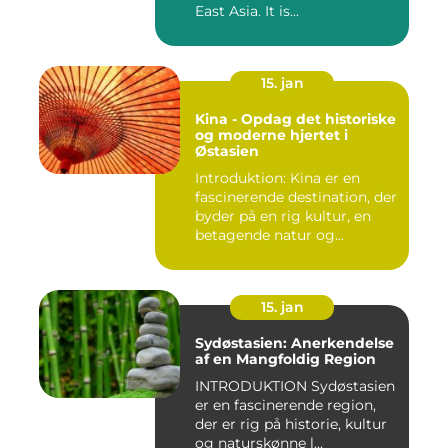
East Asia. It is...
15. jan
Kina - Opdag det historiske
og moderne hjertet i
Østasien
Introduktion: Kina er en
fascinerende destination, der
byder på en rig kultur, en
betagende natur og...
15. jan
Sydøstasien: Anerkendelse
af en Mangfoldig Region
INTRODUKTION Sydøstasien
er en fascinerende region,
der er rig på historie, kultur
og naturskønne l...