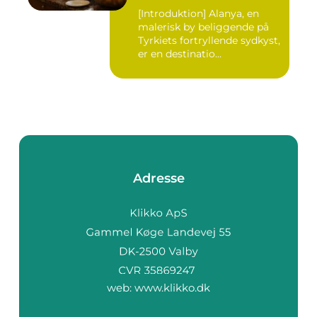
[Introduktion] Alanya, en
malerisk by beliggende på
Tyrkiets fortryllende sydkyst,
er en destinatio...
Adresse
web:
www.klikko.dk