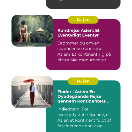
14. jan
Rundrejse Asien: Et
Eventyrligt Eventyr
Drømmer du om en
spændende rundrejse i
Asien? Et kontinent rig på
historiske monumenter,
betagende l...
14. jan
Floder i Asien: En
Dybdegående Rejse
gennem Kontinentets
Vandveje
Indledning: For
eventyrlystne rejsende, er
Asien et kontinent fuldt af
fascinerende natur og
kulture...