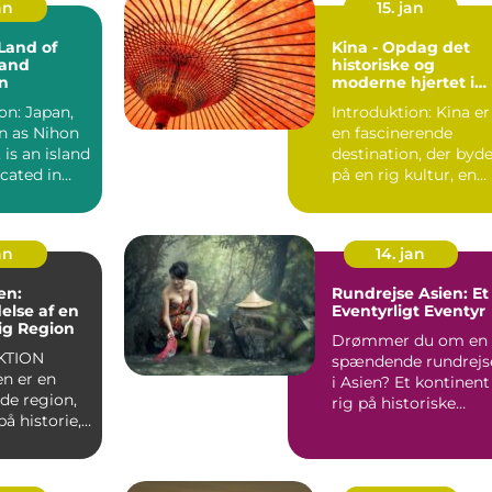
an
15. jan
Land of
Kina - Opdag det
 and
historiske og
n
moderne hjertet i
Østasien
on: Japan,
Introduktion: Kina er
n as Nihon
en fascinerende
 is an island
destination, der byd
cated in
på en rig kultur, en
 is...
betagende natur og..
an
14. jan
en:
Rundrejse Asien: Et
lse af en
Eventyrligt Eventyr
ig Region
Drømmer du om en
KTION
spændende rundrejs
en er en
i Asien? Et kontinent
de region,
rig på historiske
på historie,
monumenter,
betagende l...
e l...