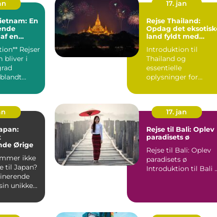
an
17. jan
Vietnam: En
Rejse Thailand:
ende
Opdag det eksotisk
 af en
land fyldt med
skat
kultur og eventyr
tion** Rejser
Introduktion til
 bliver i
Thailand og
grad
essentielle
blandt
oplysninger for
på udkig
rejsende Thailand,
også kendt som
"Landet ...
an
17. jan
Japan:
Rejse til Bali: Oplev
t
paradisets ø
nde Ørige
Rejse til Bali: Oplev
mmer ikke
paradisets ø
e til Japan?
Introduktion 
cinerende
sin unikke
tagende na...