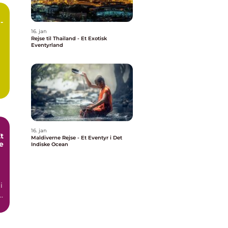
-
16. jan
Rejse til Thailand - Et Exotisk
Eventyrland
16. jan
t
Maldiverne Rejse - Et Eventyr i Det
e
Indiske Ocean
i
r
å