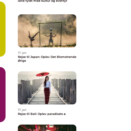
land fyldt med kultur og eventyr
..
17. jan
Rejse til Japan: Oplev Det Blomstrende
Ørige
17. jan
Rejse til Bali: Oplev paradisets ø