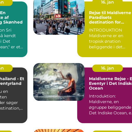
an
16. jan
Rejse til Maldiverne 
te af
Paradisets
og Skønhed
destination for
eventyrlystne
 Sri
INTRODUKTION
rejsende
så kendt
Maldiverne er en
i Det
tropisk ønation
ean," er et
beliggende i det
t med
Indiske Ocean og er
a...
kendt for sine b...
an
16. jan
Thailand - Et
Maldiverne Rejse - E
ventyrland
Eventyr i Det Indisk
Ocean
du en
Introduktion:
sten
Maldiverne, en
der søger
øgruppe beliggende 
estination,
Det Indiske Ocean, e
erer sol,
kendt som paradis p
jorden....