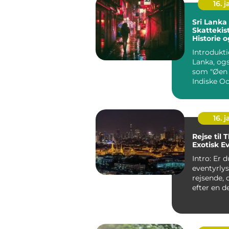
16. j
Sri Lanka En
Skattekis
Historie 
Introduktion
Lanka, og
som "Øen 
Indiske Oc
land fyld
storslået n
16. j
Rejse til 
Exotisk E
Intro: Er 
eventyrly
rejsende, 
efter en d
der kombin
strand, ...