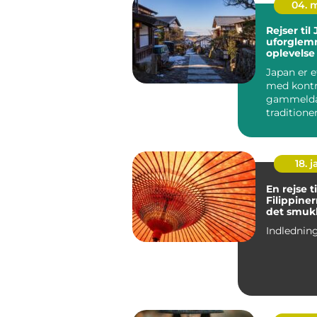
04. 
Rejser til
uforglem
oplevelse
Japan er e
med kontr
gammeld
tradition
futuristisk
18. j
En rejse ti
Filippinerne 
det smuk