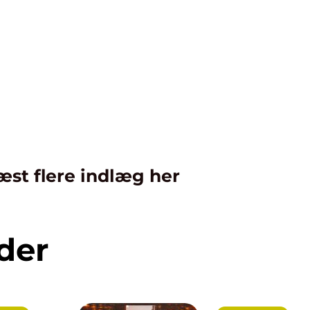
æst flere indlæg her
der