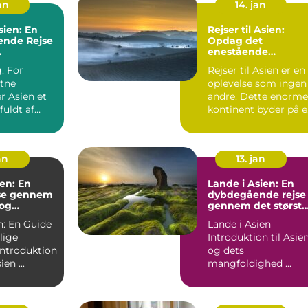
jan
14. jan
sien: En
Rejser til Asien:
nde Rejse
Opdag det
enestående
ets
kontinent
: For
Rejser til Asien er en
stne
oplevelse som ingen
er Asien et
andre. Dette enorme
fuldt af
kontinent byder på e
nde natur og
væld af kulture...
an
13. jan
ien: En
Lande i Asien: En
jse gennem
dybdegående rejse
 og
gennem det største
Eventyr
kontinent
n: En Guide
Lande i Asien
lige
Introduktion til Asie
og dets
til Ferie Asien ...
mangfoldighed ...