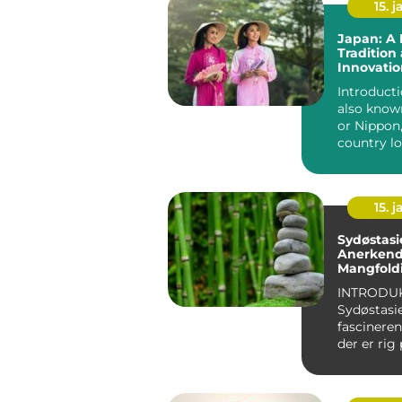
15. j
Japan: A 
Tradition
Innovatio
Introducti
also know
or Nippon,
country lo
East Asia. It
15. j
Sydøstasi
Anerkende
Mangfold
INTRODU
Sydøstasi
fascineren
der er rig 
kultur og
naturskønn