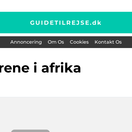
GUIDETILREJSE.
dk
Annoncering
Om Os
Cookies
Kontakt Os
yrene i afrika