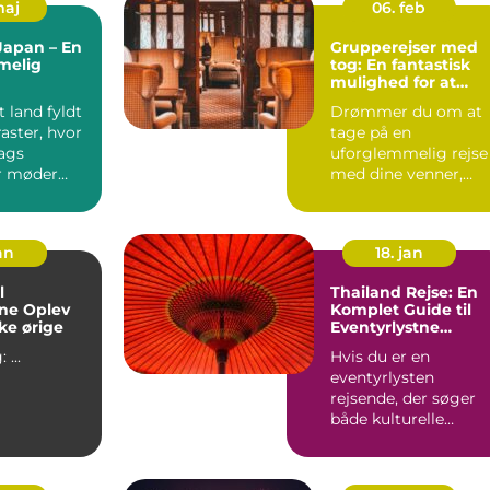
maj
06. feb
 Japan – En
Grupperejser med
melig
tog: En fantastisk
mulighed for at
opleve Europa
t land fyldt
Drømmer du om at
aster, hvor
tage på en
ags
uforglemmelig rejse
er møder
med dine venner,
e teknolo...
familie eller kollegae.
an
18. jan
l
Thailand Rejse: En
Oplev
Komplet Guide til
ke ørige
Eventyrlystne
Rejsende
Indledning: ...
Hvis du er en
eventyrlysten
rejsende, der søger
både kulturelle
oplevelser, smukke
strande og enestå...