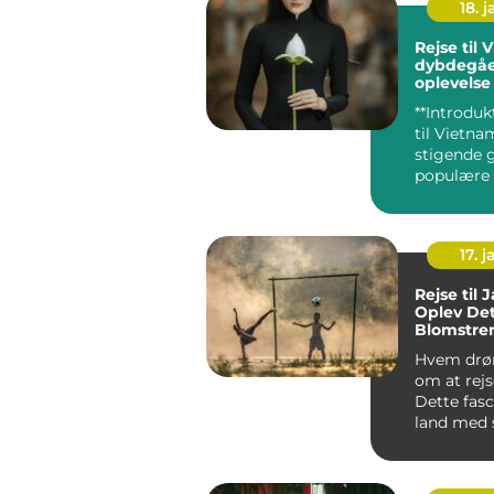
18. j
Rejse til 
dybdegå
oplevelse
kulturel 
**Introduk
til Vietnam
stigende 
populære 
rejsende 
efter u...
17. j
Rejse til 
Oplev De
Blomstre
Hvem drø
om at rejs
Dette fas
land med 
kultur, be