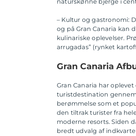
naturskønne bjerge i cen
– Kultur og gastronomi: De
og på Gran Canaria kan du 
kulinariske oplevelser. P
arrugadas” (rynket kartoffe
Gran Canaria Afb
Gran Canaria har opleve
turistdestination gennem
berømmelse som et populæ
den tiltrak turister fra h
moderne resorts. Siden da
bredt udvalg af indkvarte