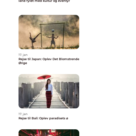
land fyldt med kultur og eventyr
17. jan
Rejse til Japan: Oplev Det Blomstrende
Ørige
17. jan
Rejse til Bali: Oplev paradisets ø