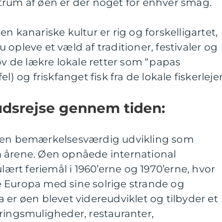
trum af øen er der noget for enhver smag.
n kanariske kultur er rig og forskelligartet,
opleve et væld af traditioner, festivaler og
røv de lækre lokale retter som “papas
l) og friskfanget fisk fra de lokale fiskerlejer
udsrejse gennem tiden:
t en bemærkelsesværdig udvikling som
 årene. Øen opnåede international
rt feriemål i 1960’erne og 1970’erne, hvor
ele Europa med sine solrige strande og
 er øen blevet videreudviklet og tilbyder et
ringsmuligheder, restauranter,