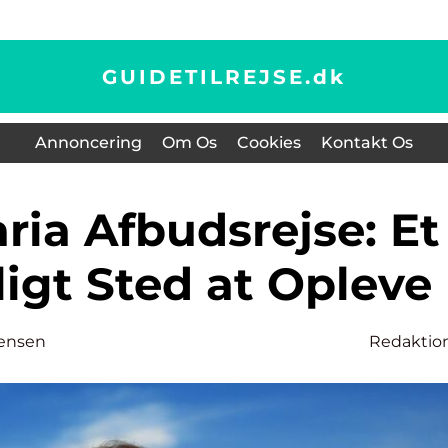
GUIDETILREJSE.
dk
Annoncering
Om Os
Cookies
Kontakt Os
igt Sted at Opleve
tensen
Redaktio