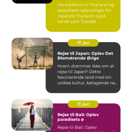
Introduktion til Thailand og
essentielle oplysninger for
rejsende Thailand, også
kendt som "Landet ...
17. jan
Rejse til Japan: Oplev Det
Blomstrende Ørige
Hvem drømmer ikke om at
rejse til Japan? Dette
fascinerende land med sin
unikke kultur, betagende na...
17. jan
Rejse til Bali: Oplev
paradisets ø
Rejse til Bali: Oplev