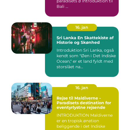
paradisets ø Introduktion til
Bali ...
16. jan
Sri Lanka En Skattekiste af
Historie og Skønhed
Introduktion Sri Lanka, også
kendt som "Øen i Det Indiske
Ocean," er et land fyldt med
storslået na...
16. jan
Rejse til Maldiverne -
Paradisets destination for
eventyrlystne rejsende
INTRODUKTION Maldiverne
er en tropisk ønation
beliggende i det Indiske