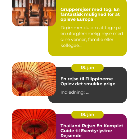
Grupperejser med tog: En
fantastisk mulighed for at
opleve Europa
Drømmer du om at tage på
en uforglemmelig rejse med
dine venner, familie eller
kollegae...
18. jan
En rejse til Filippinerne
Oplev det smukke ørige
Indledning: ...
18. jan
Thailand Rejse: En Komplet
Guide til Eventyrlystne
Rejsende