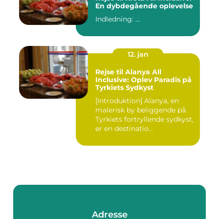
En dybdegående oplevelse
Indledning: ...
12. jan
Rejse til Alanya All
Inclusive: Oplev Paradis på
Tyrkiets Sydkyst
[Introduktion] Alanya, en
malerisk by beliggende på
Tyrkiets fortryllende sydkyst,
er en destinatio...
Adresse