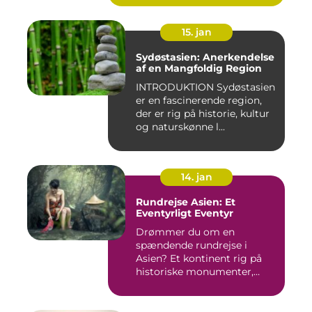
15. jan
Sydøstasien: Anerkendelse
af en Mangfoldig Region
INTRODUKTION Sydøstasien
er en fascinerende region,
der er rig på historie, kultur
og naturskønne l...
14. jan
Rundrejse Asien: Et
Eventyrligt Eventyr
Drømmer du om en
spændende rundrejse i
Asien? Et kontinent rig på
historiske monumenter,
betagende l...