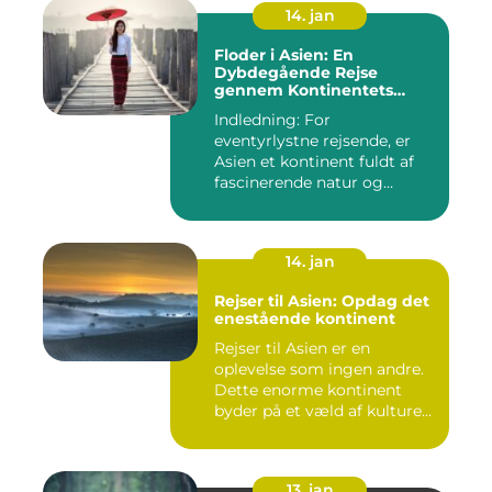
14. jan
Floder i Asien: En
Dybdegående Rejse
gennem Kontinentets
Vandveje
Indledning: For
eventyrlystne rejsende, er
Asien et kontinent fuldt af
fascinerende natur og
kulture...
14. jan
Rejser til Asien: Opdag det
enestående kontinent
Rejser til Asien er en
oplevelse som ingen andre.
Dette enorme kontinent
byder på et væld af kulture...
13. jan