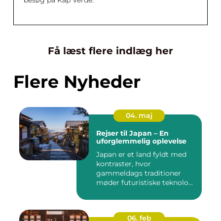
besøg på Kap Verde.
Få læst flere indlæg her
Flere Nyheder
04. maj
Rejser til Japan – En
uforglemmelig oplevelse
Japan er et land fyldt med
kontraster, hvor
gammeldags traditioner
møder futuristiske teknolo...
06. feb