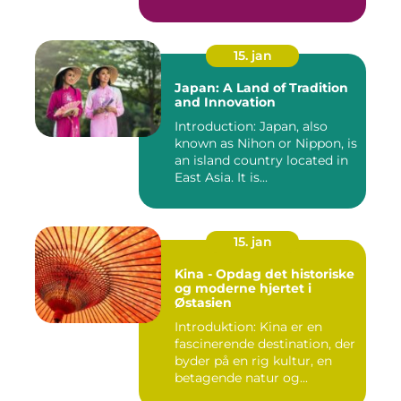
15. jan
Japan: A Land of Tradition
and Innovation
Introduction: Japan, also
known as Nihon or Nippon, is
an island country located in
East Asia. It is...
15. jan
Kina - Opdag det historiske
og moderne hjertet i
Østasien
Introduktion: Kina er en
fascinerende destination, der
byder på en rig kultur, en
betagende natur og...