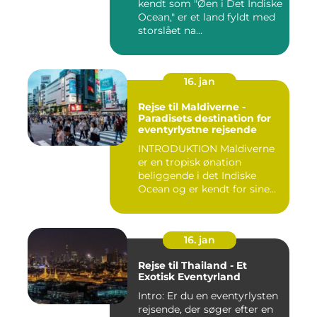
kendt som "Øen i Det Indiske
Ocean," er et land fyldt med
storslået na...
16. jan
Rejse til Maldiverne -
Paradisets destination for
eventyrlystne rejsende
INTRODUKTION Maldiverne
er en tropisk ønation
beliggende i det Indiske
Ocean og er kendt for sine
b...
16. jan
Rejse til Thailand - Et
Exotisk Eventyrland
Intro: Er du en eventyrlysten
rejsende, der søger efter en