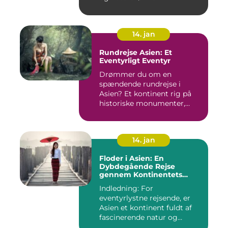
14. jan
Rundrejse Asien: Et
Eventyrligt Eventyr
Drømmer du om en
spændende rundrejse i
Asien? Et kontinent rig på
historiske monumenter,
betagende l...
14. jan
Floder i Asien: En
Dybdegående Rejse
gennem Kontinentets
Vandveje
Indledning: For
eventyrlystne rejsende, er
Asien et kontinent fuldt af
fascinerende natur og
kulture...