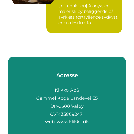
[Introduktion] Alanya, en
malerisk by beliggende på
Tyrkiets fortryllende sydkyst,
er en destinatio...
Adresse
web:
www.klikko.dk