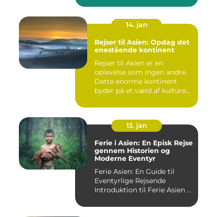
14. jan
Rejser til Asien: Opdag det
enestående kontinent
Rejser til Asien er en
oplevelse som ingen andre.
Dette enorme kontinent
byder på et væld af kulture...
13. jan
Ferie i Asien: En Episk Rejse
gennem Historien og
Moderne Eventyr
Ferie Asien: En Guide til
Eventyrlige Rejsende
Introduktion til Ferie Asien ...