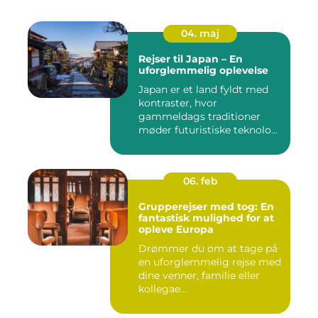
04. maj
Rejser til Japan – En
uforglemmelig oplevelse
Japan er et land fyldt med
kontraster, hvor
gammeldags traditioner
møder futuristiske teknolo...
06. feb
Grupperejser med tog: En
fantastisk mulighed for at
opleve Europa
Drømmer du om at tage på
en uforglemmelig rejse med
dine venner, familie eller
kollegae...