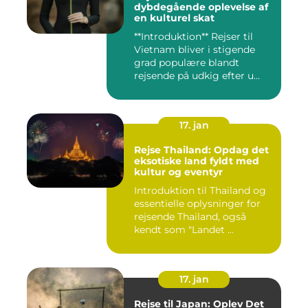
dybdegående oplevelse af
en kulturel skat
**Introduktion** Rejser til
Vietnam bliver i stigende
grad populære blandt
rejsende på udkig efter u...
17. jan
Rejse Thailand: Opdag det
eksotiske land fyldt med
kultur og eventyr
Introduktion til Thailand og
essentielle oplysninger for
rejsende Thailand, også
kendt som "Landet ...
17. jan
Rejse til Japan: Oplev Det