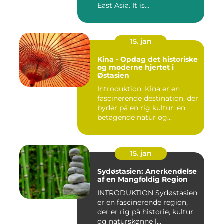
East Asia. It is...
15. jan
Kina - Opdag det historiske
og moderne hjertet i
Østasien
Introduktion: Kina er en
fascinerende destination, der
byder på en rig kultur, en
betagende natur og...
15. jan
Sydøstasien: Anerkendelse
af en Mangfoldig Region
INTRODUKTION Sydøstasien
er en fascinerende region,
der er rig på historie, kultur
og naturskønne l...