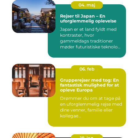
04. maj
Rejser til Japan – En
uforglemmelig oplevelse
Japan er et land fyldt med
kontraster, hvor
gammeldags traditioner
møder futuristiske teknolo...
06. feb
Grupperejser med tog: En
fantastisk mulighed for at
opleve Europa
Drømmer du om at tage på
en uforglemmelig rejse med
dine venner, familie eller
kollegae...