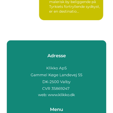
malerisk by beliggende på
Tyrkiets fortryllende sydkyst,
er en destinatio...
Adresse
web:
www.klikko.dk
Menu