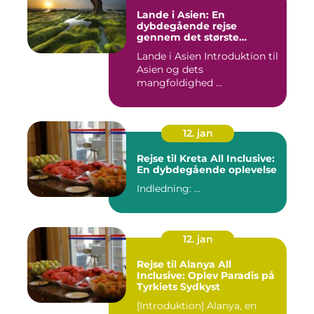
Lande i Asien: En
dybdegående rejse
gennem det største
kontinent
Lande i Asien Introduktion til
Asien og dets
mangfoldighed ...
12. jan
Rejse til Kreta All Inclusive:
En dybdegående oplevelse
Indledning: ...
12. jan
Rejse til Alanya All
Inclusive: Oplev Paradis på
Tyrkiets Sydkyst
[Introduktion] Alanya, en