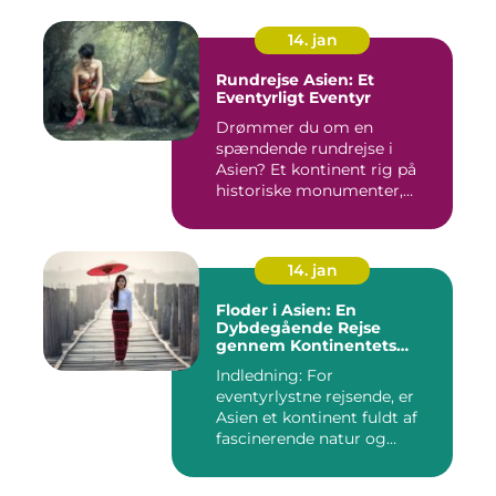
14. jan
Rundrejse Asien: Et
Eventyrligt Eventyr
Drømmer du om en
spændende rundrejse i
Asien? Et kontinent rig på
historiske monumenter,
betagende l...
14. jan
Floder i Asien: En
Dybdegående Rejse
gennem Kontinentets
Vandveje
Indledning: For
eventyrlystne rejsende, er
Asien et kontinent fuldt af
fascinerende natur og
kulture...