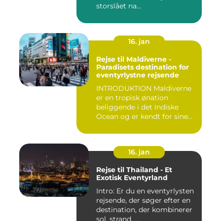
storslået na...
16. jan
Rejse til Maldiverne -
Paradisets destination for
eventyrlystne rejsende
INTRODUKTION Maldiverne
er en tropisk ønation
beliggende i det Indiske
Ocean og er kendt for sine
b...
16. jan
Rejse til Thailand - Et
Exotisk Eventyrland
Intro: Er du en eventyrlysten
rejsende, der søger efter en
destination, der kombinerer
sol, strand, ...