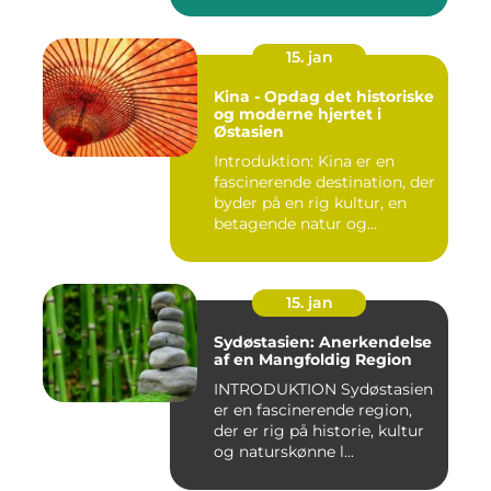
15. jan
Kina - Opdag det historiske
og moderne hjertet i
Østasien
Introduktion: Kina er en
fascinerende destination, der
byder på en rig kultur, en
betagende natur og...
15. jan
Sydøstasien: Anerkendelse
af en Mangfoldig Region
INTRODUKTION Sydøstasien
er en fascinerende region,
der er rig på historie, kultur
og naturskønne l...