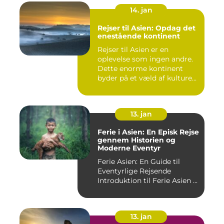
14. jan
Rejser til Asien: Opdag det
enestående kontinent
Rejser til Asien er en
oplevelse som ingen andre.
Dette enorme kontinent
byder på et væld af kulture...
13. jan
Ferie i Asien: En Episk Rejse
gennem Historien og
Moderne Eventyr
Ferie Asien: En Guide til
Eventyrlige Rejsende
Introduktion til Ferie Asien ...
13. jan