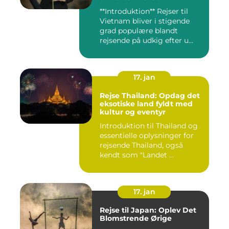
**Introduktion** Rejser til
Vietnam bliver i stigende
grad populære blandt
rejsende på udkig efter u...
17. jan
Rejse Thailand: Opdag det
eksotiske land fyldt med
kultur og eventyr
Introduktion til Thailand og
essentielle oplysninger for
rejsende Thailand, også
kendt som "Landet ...
17. jan
Rejse til Japan: Oplev Det
Blomstrende Ørige