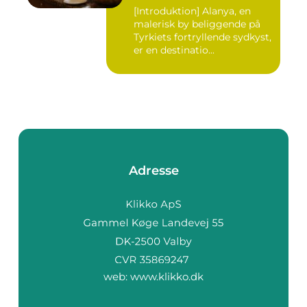
[Introduktion] Alanya, en
malerisk by beliggende på
Tyrkiets fortryllende sydkyst,
er en destinatio...
Adresse
web:
www.klikko.dk