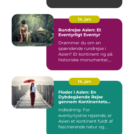
14. jan
Rundrejse Asien: Et
Eventyrligt Eventyr
Drømmer du om en
spændende rundrejse i
Asien? Et kontinent rig på
historiske monumenter,
betagende l...
14. jan
Floder i Asien: En
Dybdegående Rejse
gennem Kontinentets
Vandveje
Indledning: For
eventyrlystne rejsende, er
Asien et kontinent fuldt af
fascinerende natur og
kulture...