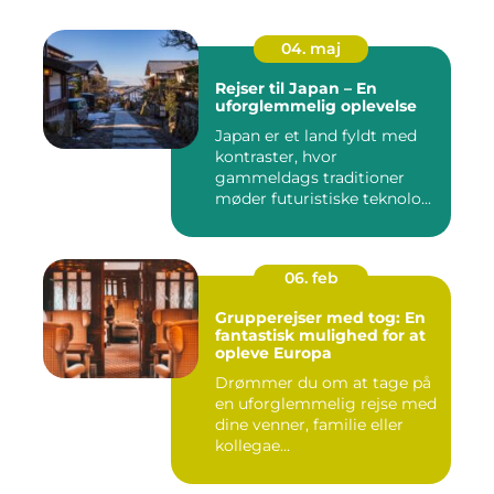
04. maj
Rejser til Japan – En
uforglemmelig oplevelse
Japan er et land fyldt med
kontraster, hvor
gammeldags traditioner
møder futuristiske teknolo...
06. feb
Grupperejser med tog: En
fantastisk mulighed for at
opleve Europa
Drømmer du om at tage på
en uforglemmelig rejse med
dine venner, familie eller
kollegae...