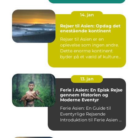
14. jan
Rejser til Asien: Opdag det
enestående kontinent
Rejser til Asien er en
oplevelse som ingen andre.
Dette enorme kontinent
byder på et væld af kulture...
13. jan
Ferie i Asien: En Episk Rejse
gennem Historien og
Moderne Eventyr
Ferie Asien: En Guide til
Eventyrlige Rejsende
Introduktion til Ferie Asien ...