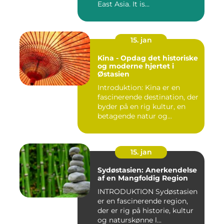
East Asia. It is...
15. jan
Kina - Opdag det historiske
og moderne hjertet i
Østasien
Introduktion: Kina er en
fascinerende destination, der
byder på en rig kultur, en
betagende natur og...
15. jan
Sydøstasien: Anerkendelse
af en Mangfoldig Region
INTRODUKTION Sydøstasien
er en fascinerende region,
der er rig på historie, kultur
og naturskønne l...