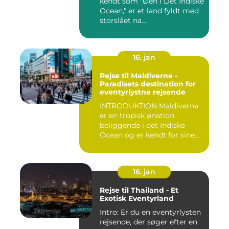
kendt som "Øen i Det Indiske
Ocean," er et land fyldt med
storslået na...
16. jan
Rejse til Maldiverne -
Paradisets destination for
eventyrlystne rejsende
INTRODUKTION Maldiverne
er en tropisk ønation
beliggende i det Indiske
Ocean og er kendt for sine
b...
16. jan
Rejse til Thailand - Et
Exotisk Eventyrland
Intro: Er du en eventyrlysten
rejsende, der søger efter en