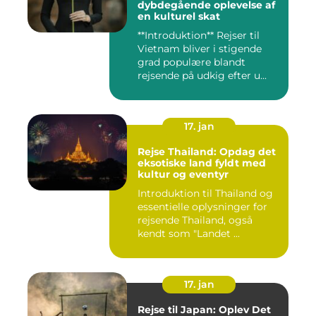
dybdegående oplevelse af
en kulturel skat
**Introduktion** Rejser til
Vietnam bliver i stigende
grad populære blandt
rejsende på udkig efter u...
17. jan
Rejse Thailand: Opdag det
eksotiske land fyldt med
kultur og eventyr
Introduktion til Thailand og
essentielle oplysninger for
rejsende Thailand, også
kendt som "Landet ...
17. jan
Rejse til Japan: Oplev Det