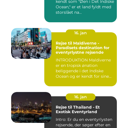
kendt som "Øen i Det Indiske
Ocean," er et land fyldt med
storslået na...
16. jan
Rejse til Maldiverne -
Paradisets destination for
eventyrlystne rejsende
INTRODUKTION Maldiverne
er en tropisk ønation
beliggende i det Indiske
Ocean og er kendt for sine
b...
16. jan
Rejse til Thailand - Et
Exotisk Eventyrland
Intro: Er du en eventyrlysten
rejsende, der søger efter en