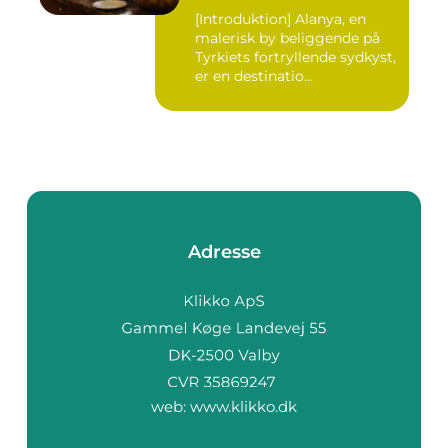
[Introduktion] Alanya, en
malerisk by beliggende på
Tyrkiets fortryllende sydkyst,
er en destinatio...
Adresse
web:
www.klikko.dk