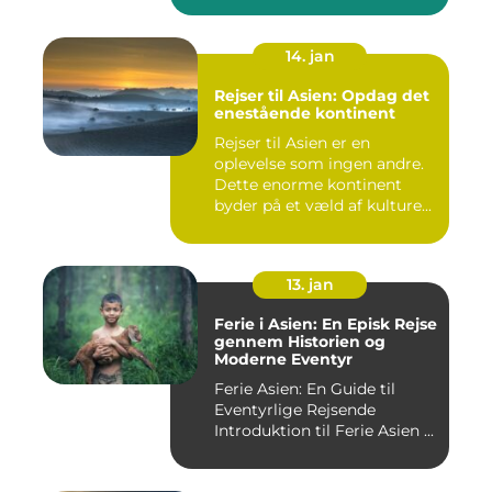
14. jan
Rejser til Asien: Opdag det
enestående kontinent
Rejser til Asien er en
oplevelse som ingen andre.
Dette enorme kontinent
byder på et væld af kulture...
13. jan
Ferie i Asien: En Episk Rejse
gennem Historien og
Moderne Eventyr
Ferie Asien: En Guide til
Eventyrlige Rejsende
Introduktion til Ferie Asien ...