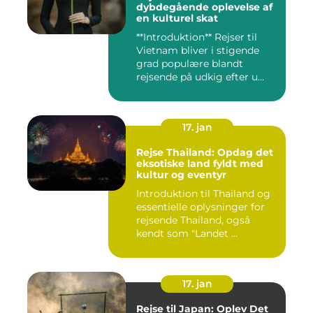
dybdegående oplevelse af
en kulturel skat
**Introduktion** Rejser til
Vietnam bliver i stigende
grad populære blandt
rejsende på udkig efter u...
17. jan
Rejse Thailand: Opdag det
eksotiske land fyldt med
kultur og eventyr
Introduktion til Thailand og
essentielle oplysninger for
rejsende Thailand, også
kendt som "Landet ...
17. jan
Rejse til Japan: Oplev Det