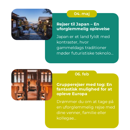
04. maj
Rejser til Japan – En
uforglemmelig oplevelse
Japan er et land fyldt med
kontraster, hvor
gammeldags traditioner
møder futuristiske teknolo...
06. feb
Grupperejser med tog: En
fantastisk mulighed for at
opleve Europa
Drømmer du om at tage på
en uforglemmelig rejse med
dine venner, familie eller
kollegae...