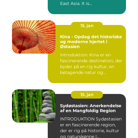
East Asia. It is...
15. jan
Kina - Opdag det historiske
og moderne hjertet i
Østasien
Introduktion: Kina er en
fascinerende destination, der
byder på en rig kultur, en
betagende natur og...
15. jan
Sydøstasien: Anerkendelse
af en Mangfoldig Region
INTRODUKTION Sydøstasien
er en fascinerende region,
der er rig på historie, kultur
og naturskønne l...