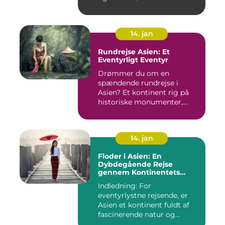
14. jan
Rundrejse Asien: Et
Eventyrligt Eventyr
Drømmer du om en
spændende rundrejse i
Asien? Et kontinent rig på
historiske monumenter,
betagende l...
14. jan
Floder i Asien: En
Dybdegående Rejse
gennem Kontinentets
Vandveje
Indledning: For
eventyrlystne rejsende, er
Asien et kontinent fuldt af
fascinerende natur og
kulture...