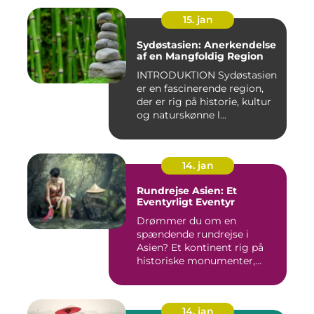
15. jan
Sydøstasien: Anerkendelse
af en Mangfoldig Region
INTRODUKTION Sydøstasien
er en fascinerende region,
der er rig på historie, kultur
og naturskønne l...
14. jan
Rundrejse Asien: Et
Eventyrligt Eventyr
Drømmer du om en
spændende rundrejse i
Asien? Et kontinent rig på
historiske monumenter,
betagende l...
14. jan