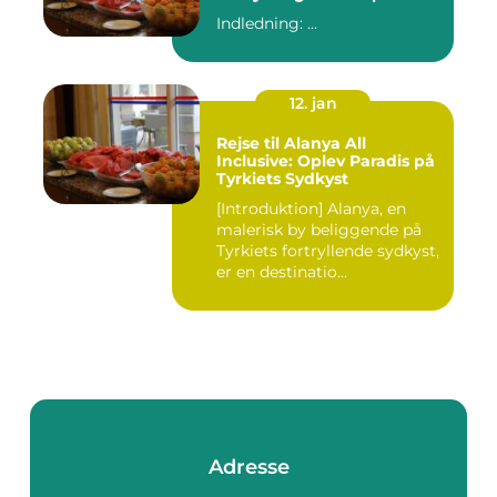
Indledning: ...
12. jan
Rejse til Alanya All
Inclusive: Oplev Paradis på
Tyrkiets Sydkyst
[Introduktion] Alanya, en
malerisk by beliggende på
Tyrkiets fortryllende sydkyst,
er en destinatio...
Adresse