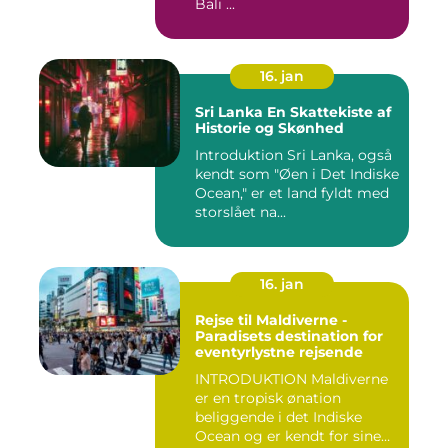
Bali ...
16. jan
Sri Lanka En Skattekiste af
Historie og Skønhed
Introduktion Sri Lanka, også
kendt som "Øen i Det Indiske
Ocean," er et land fyldt med
storslået na...
16. jan
Rejse til Maldiverne -
Paradisets destination for
eventyrlystne rejsende
INTRODUKTION Maldiverne
er en tropisk ønation
beliggende i det Indiske
Ocean og er kendt for sine