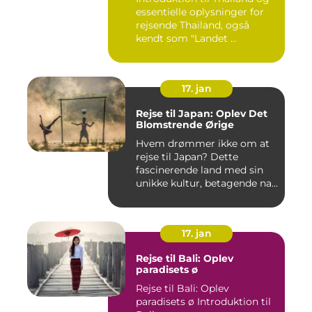
essentielle oplysninger for
rejsende Thailand, også
kendt som "Landet ...
17. jan
Rejse til Japan: Oplev Det
Blomstrende Ørige
Hvem drømmer ikke om at
rejse til Japan? Dette
fascinerende land med sin
unikke kultur, betagende na...
17. jan
Rejse til Bali: Oplev
paradisets ø
Rejse til Bali: Oplev
paradisets ø Introduktion til