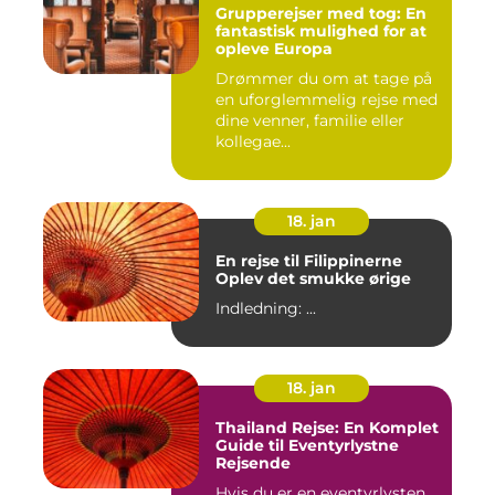
Grupperejser med tog: En
fantastisk mulighed for at
opleve Europa
Drømmer du om at tage på
en uforglemmelig rejse med
dine venner, familie eller
kollegae...
18. jan
En rejse til Filippinerne
Oplev det smukke ørige
Indledning: ...
18. jan
Thailand Rejse: En Komplet
Guide til Eventyrlystne
Rejsende
Hvis du er en eventyrlysten