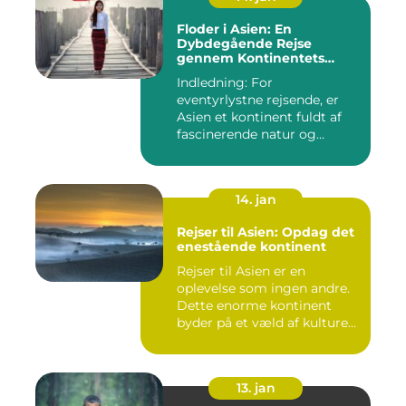
Floder i Asien: En
Dybdegående Rejse
gennem Kontinentets
Vandveje
Indledning: For
eventyrlystne rejsende, er
Asien et kontinent fuldt af
fascinerende natur og
kulture...
14. jan
Rejser til Asien: Opdag det
enestående kontinent
Rejser til Asien er en
oplevelse som ingen andre.
Dette enorme kontinent
byder på et væld af kulture...
13. jan