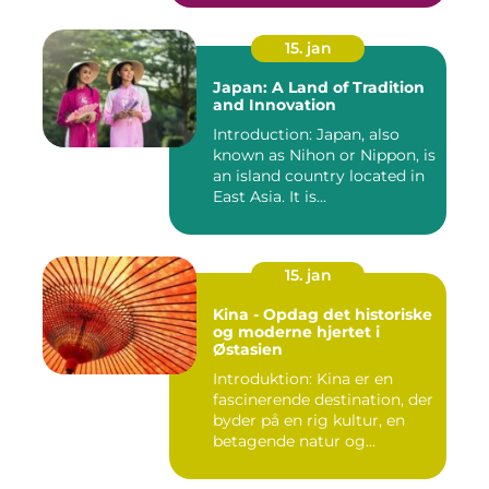
15. jan
Japan: A Land of Tradition
and Innovation
Introduction: Japan, also
known as Nihon or Nippon, is
an island country located in
East Asia. It is...
15. jan
Kina - Opdag det historiske
og moderne hjertet i
Østasien
Introduktion: Kina er en
fascinerende destination, der
byder på en rig kultur, en
betagende natur og...