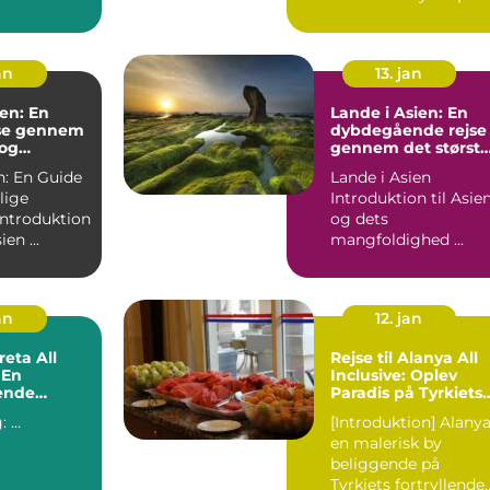
nde natur og
væld af kulture...
an
13. jan
ien: En
Lande i Asien: En
jse gennem
dybdegående rejse
 og
gennem det største
Eventyr
kontinent
n: En Guide
Lande i Asien
lige
Introduktion til Asie
og dets
til Ferie Asien ...
mangfoldighed ...
an
12. jan
reta All
Rejse til Alanya All
 En
Inclusive: Oplev
ende
Paradis på Tyrkiets
Sydkyst
Indledning: ...
[Introduktion] Alanya,
en malerisk by
beliggende på
Tyrkiets fortryllende