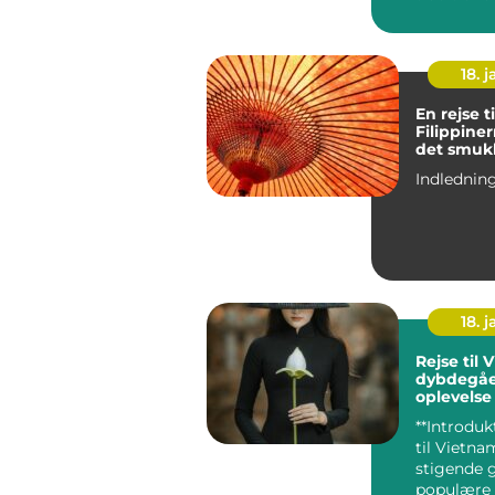
futuristisk
18. j
En rejse ti
Filippinerne 
det smuk
18. j
Rejse til 
dybdegå
oplevelse
kulturel 
**Introduk
til Vietnam
stigende 
populære 