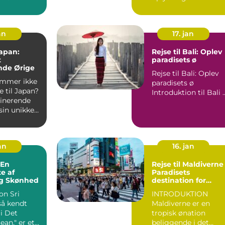
på udkig
rejsende Thailand,
også kendt som
"Landet ...
an
17. jan
Japan:
Rejse til Bali: Oplev
t
paradisets ø
nde Ørige
Rejse til Bali: Oplev
mmer ikke
paradisets ø
e til Japan?
Introduktion 
cinerende
sin unikke
tagende na...
an
16. jan
Rejse til Maldiverne 
te af
Paradisets
og Skønhed
destination for
eventyrlystne
 Sri
INTRODUKTION
rejsende
så kendt
Maldiverne er en
i Det
tropisk ønation
ean," er et
beliggende i det