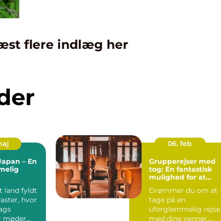
æst flere indlæg her
der
maj
06. feb
 Japan – En
Grupperejser med
melig
tog: En fantastisk
mulighed for at
opleve Europa
t land fyldt
Drømmer du om at
aster, hvor
tage på en
ags
uforglemmelig rejse
er møder
med dine venner,