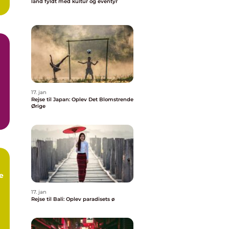
land fyldt med kultur og eventyr
..
17. jan
Rejse til Japan: Oplev Det Blomstrende
Ørige
e
17. jan
Rejse til Bali: Oplev paradisets ø