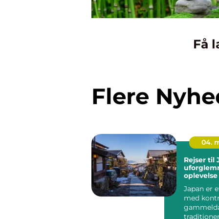
Få l
Flere Nyhe
04. 
Rejser til
uforglem
oplevelse
Japan er e
med kontr
gammeld
tradition