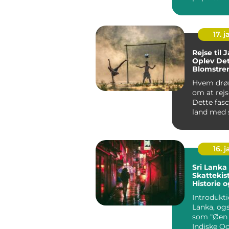
rejsende 
efter u...
17. j
Rejse til 
Oplev De
Blomstre
Hvem drø
om at rejs
Dette fas
land med 
kultur, be
16. j
Sri Lanka En
Skattekis
Historie 
Introduktion
Lanka, og
som "Øen 
Indiske Oc