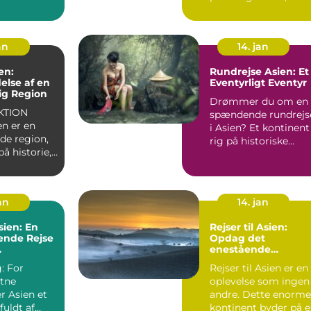
 is...
betagende natur og..
an
14. jan
en:
Rundrejse Asien: Et
lse af en
Eventyrligt Eventyr
ig Region
Drømmer du om en
KTION
spændende rundrejs
en er en
i Asien? Et kontinent
de region,
rig på historiske
på historie,
monumenter,
betagende l...
e l...
jan
14. jan
sien: En
Rejser til Asien:
nde Rejse
Opdag det
enestående
ets
kontinent
: For
Rejser til Asien er en
stne
oplevelse som ingen
er Asien et
andre. Dette enorme
fuldt af
kontinent byder på e