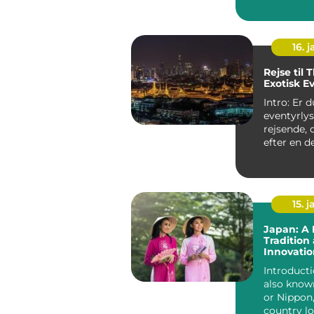
land fyld
storslået n
16. j
Rejse til 
Exotisk E
Intro: Er 
eventyrly
rejsende, 
efter en d
der kombin
strand, ...
15. j
Japan: A 
Tradition
Innovatio
Introducti
also know
or Nippon,
country lo