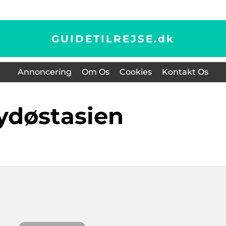
GUIDETILREJSE.
dk
Annoncering
Om Os
Cookies
Kontakt Os
sydøstasien