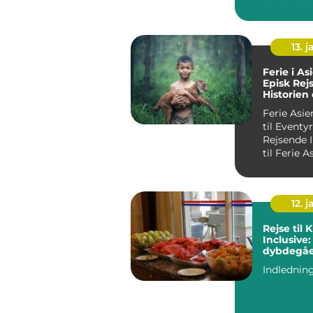
fascinere
kulture...
13. j
Ferie i As
Episk Re
Historien
Moderne 
Ferie Asie
til Eventyr
Rejsende Introduktion
12. j
Rejse til K
Inclusive:
dybdegå
oplevelse