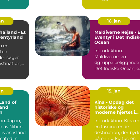
t med
Indiske Ocean og er
a...
kendt for sine b...
an
16. jan
Thailand - Et
Maldiverne Rejse - E
ventyrland
Eventyr i Det Indisk
Ocean
du en
Introduktion:
sten
Maldiverne, en
der søger
øgruppe beliggende 
estination,
Det Indiske Ocean, e
erer sol,
kendt som paradis p
jorden....
an
15. jan
Land of
Kina - Opdag det
 and
historiske og
n
moderne hjertet i
Østasien
on: Japan,
Introduktion: Kina er
n as Nihon
en fascinerende
 is an island
destination, der byd
cated in
på en rig kultur, en