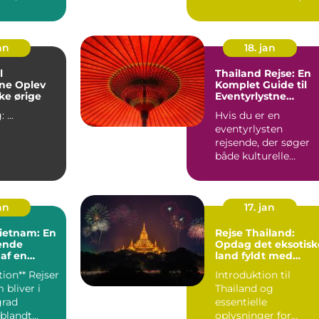
e teknolo...
familie eller kollegae.
an
18. jan
l
Thailand Rejse: En
Oplev
Komplet Guide til
ke ørige
Eventyrlystne
Rejsende
Indledning: ...
Hvis du er en
eventyrlysten
rejsende, der søger
både kulturelle
oplevelser, smukke
strande og enestå...
an
17. jan
Vietnam: En
Rejse Thailand:
ende
Opdag det eksotisk
 af en
land fyldt med
skat
kultur og eventyr
tion** Rejser
Introduktion til
 bliver i
Thailand og
grad
essentielle
blandt
oplysninger for