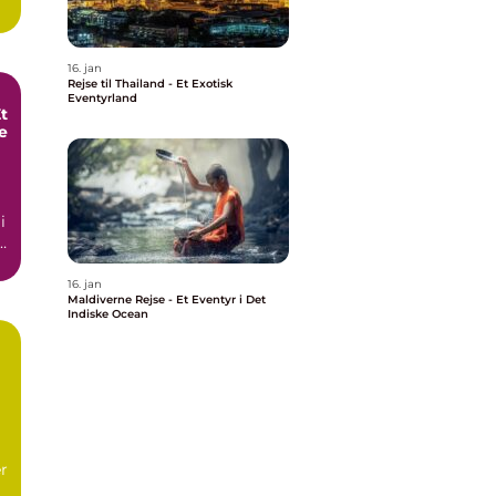
16. jan
Rejse til Thailand - Et Exotisk
Eventyrland
t
e
i
r
å
16. jan
Maldiverne Rejse - Et Eventyr i Det
Indiske Ocean
er